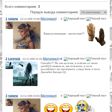
Всего комментариев
:
3
Порядок вывода комментариев:
1
rapana
[
Материал
]
0
(12.12.2009 19:49)
Какая розовенькая - прелестная!!!
2
Lorenzia
[
Материал
]
+1
(12.12.2009 23:14)
Спасибо!!! Но она кусачая, в отличие от своих
детей)))) назвала ее, как положено, в честь
российского экс-президента, а надо было в честь
Джезебет Батори=)))
3
rapana
[
Материал
]
0
(13.12.2009 18:02)