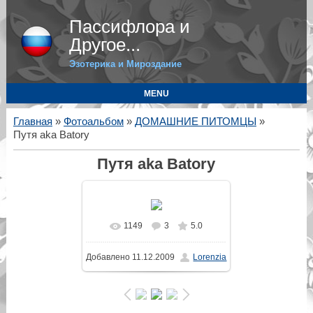
Пассифлора и
Другое...
Эзотерика и Мироздание
MENU
Главная
»
Фотоальбом
»
ДОМАШНИЕ ПИТОМЦЫ
»
Путя aka Batory
Путя aka Batory
1149
3
5.0
В реальном размере
Добавлено
11.12.2009
Lorenzia
600x459
/ 79.6Kb