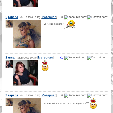
5
rapana
[
Материал
]
0
(01.10.2009 10:27)
А че не поняла?
2
ursa
[
Материал
]
+1
(01.10.2009 10:19)
3
rapana
[
Материал
]
0
(01.10.2009 10:21)
оценивай свою фоту - поощряется!!!