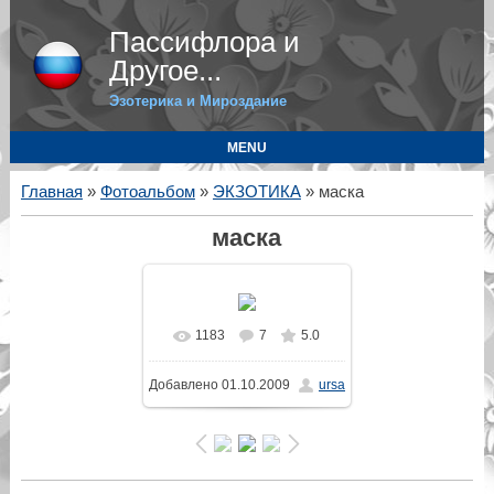
Пассифлора и
Другое...
Эзотерика и Мироздание
MENU
Главная
»
Фотоальбом
»
ЭКЗОТИКА
» маска
маска
1183
7
5.0
В реальном размере
Добавлено
01.10.2009
ursa
480x640
/ 46.4Kb