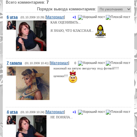
Всего комментариев
:
7
Порядок вывода комментариев:
6
ursa
[
Материал
]
+1
(01.10.2009 10:29)
КАК ОЦЕНИВАТЬ...
Я ЗНАЮ, ЧТО КЛАССНАЯ...
7
rapana
[
Материал
]
0
(01.10.2009 10:41)
нажимай на пятую звездочку под фоткой!!!!
цемики!!!
4
ursa
[
Материал
]
+1
(01.10.2009 10:24)
НЕ ПОНЯЛА...