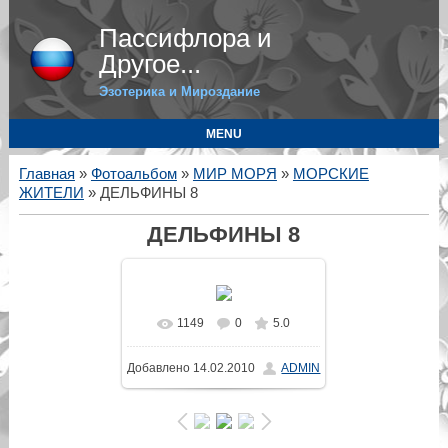
Пассифлора и
Другое...
Эзотерика и Мироздание
MENU
Главная
»
Фотоальбом
»
МИР МОРЯ
»
МОРСКИЕ
ЖИТЕЛИ
» ДЕЛЬФИНЫ 8
ДЕЛЬФИНЫ 8
1149
0
5.0
В реальном размере
Добавлено
14.02.2010
ADMIN
640x428
/ 31.4Kb