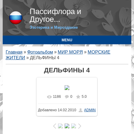
Пассифлора и
Другое...
Эзотерика и Мироздание
MENU
Главная
»
Фотоальбом
»
МИР МОРЯ
»
МОРСКИЕ
ЖИТЕЛИ
» ДЕЛЬФИНЫ 4
ДЕЛЬФИНЫ 4
1186
0
5.0
В реальном размере
Добавлено
14.02.2010
ADMIN
640x428
/ 45.0Kb