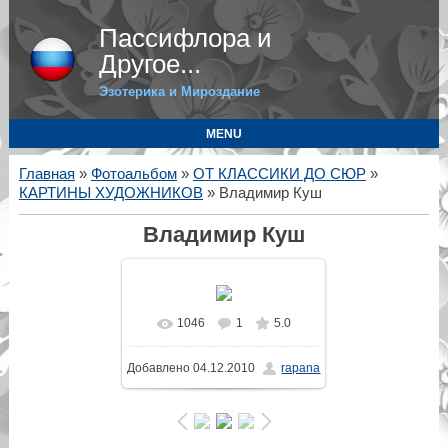
Пассифлора и
Другое...
Эзотерика и Мироздание
MENU
Главная
»
Фотоальбом
»
ОТ КЛАССИКИ ДО СЮР
»
КАРТИНЫ ХУДОЖНИКОВ
» Владимир Куш
Владимир Куш
1046
1
5.0
В реальном размере
Добавлено
04.12.2010
rapana
830x664
/ 93.8Kb