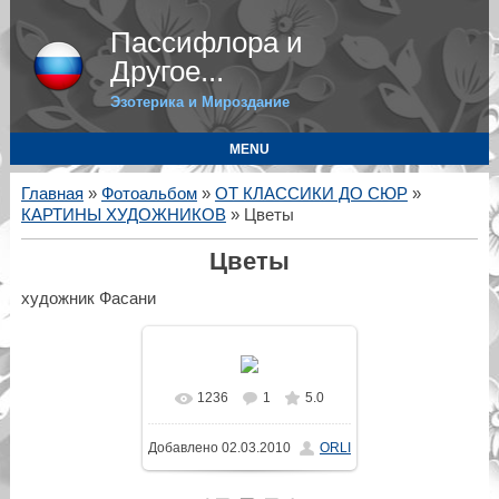
Пассифлора и
Другое...
Эзотерика и Мироздание
MENU
Главная
»
Фотоальбом
»
ОТ КЛАССИКИ ДО СЮР
»
КАРТИНЫ ХУДОЖНИКОВ
» Цветы
Цветы
художник Фасани
1236
1
5.0
В реальном размере
Добавлено
02.03.2010
ORLI
640x481
/ 56.8Kb