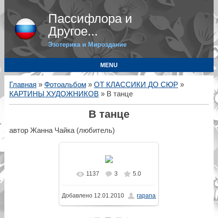
Пассифлора и
Другое...
Эзотерика и Мироздание
MENU
Главная
»
Фотоальбом
»
ОТ КЛАССИКИ ДО СЮР
»
КАРТИНЫ ХУДОЖНИКОВ
» В танце
В танце
автор Жанна Чайка (любитель)
1137
3
5.0
В реальном размере
Добавлено
12.01.2010
rapana
650x867
/ 204.5Kb