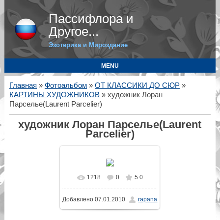
Пассифлора и
Другое...
Эзотерика и Мироздание
MENU
Главная
»
Фотоальбом
»
ОТ КЛАССИКИ ДО СЮР
»
КАРТИНЫ ХУДОЖНИКОВ
» художник Лоран
Парселье(Laurent Parcelier)
художник Лоран Парселье(Laurent
Parcelier)
1218
0
5.0
В реальном размере
Добавлено
07.01.2010
rapana
600x598
/ 126.9Kb