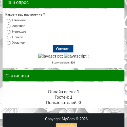
Наш опрос
Какое у вас настроение ?
Отличное
Хорошее
Неплохое
Плохое
Ужасное
Всего ответов:
610
Статистика
Онлайн всего:
1
Гостей:
1
Пользователей:
0
Copyright MyCorp © 2026