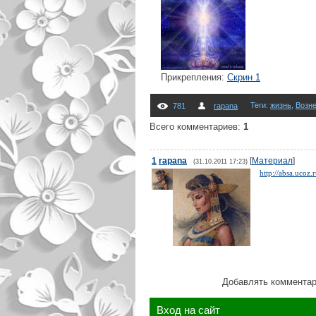
Прикрепления
:
Скрин 1
Теги
:
жизнь
,
Возн
781
rapana
Всего комментариев
:
1
1
rapana
[
Материал
]
(31.10.2011 17:23)
http://absa.ucoz
Добавлять комментар
Вход на сайт