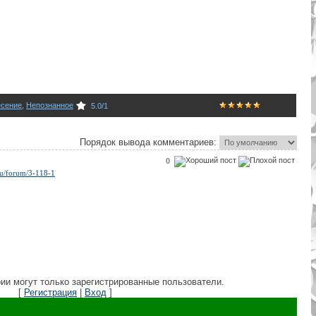
есение
,
Непознанное
5.0
/
1
Порядок вывода комментариев:
0
.ru/forum/3-118-1
ии могут только зарегистрированные пользователи.
[
Регистрация
|
Вход
]