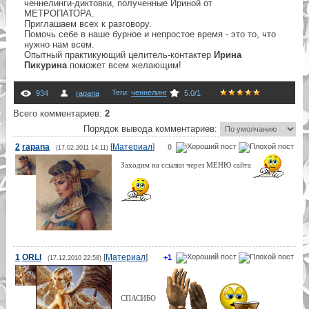
ченнелинги-диктовки, полученные Ириной от
МЕТРОПАТОРА.
Приглашаем всех к разговору.
Помочь себе в наше бурное и непростое время - это то, что
нужно нам всем.
Опытный практикующий целитель-контактер
Ирина
Пикурина
поможет всем желающим!
Теги
:
ченнелинг
934
rapana
5.0
/
1
Всего комментариев
:
2
Порядок вывода комментариев:
2
rapana
[
Материал
]
0
(17.02.2011 14:11)
Заходим на ссылки через МЕНЮ сайта
1
ORLI
[
Материал
]
+1
(17.12.2010 22:58)
СПАСИБО