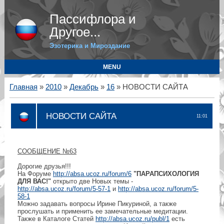
Пассифлора и
Другое...
Эзотерика и Мироздание
MENU
Главная
»
2010
»
Декабрь
»
16
» НОВОСТИ САЙТА
НОВОСТИ САЙТА
11:01
СООБЩЕНИЕ №63
Дорогие друзья!!!
На Форуме
http://absa.ucoz.ru/forum/6
"ПАРАПСИХОЛОГИЯ
ДЛЯ ВАС!"
открыто две Новых темы -
http://absa.ucoz.ru/forum/5-57-1
и
http://absa.ucoz.ru/forum/5-
58-1
Можно задавать вопросы Ирине Пикуриной, а также
прослушать и применить ее замечательные медитации.
Также в Каталоге Статей
http://absa.ucoz.ru/publ/1
есть