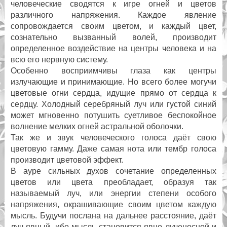
человеческие сводятся к игре огней и цветов
различного напряжения. Каждое явление
сопровождается своим цветом, и каждый цвет,
сознательно вызванный волей, производит
определенное воздействие на центры человека и на
всю его нервную систему.
Особенно восприимчивы глаза как центры
излучающие и принимающие. Но всего более могучи
цветовые огни сердца, идущие прямо от сердца к
сердцу. Холодный серебряный луч или густой синий
может мгновенно потушить суетливое беспокойное
волнение мелких огней астральной оболочки.
Так же и звук человеческого голоса даёт свою
цветовую гамму. Даже самая нота или тембр голоса
производит цветовой эффект.
В ауре сильных духов сочетание определенных
цветов или цвета преобладает, образуя так
называемый луч, или энергии степени особого
напряжения, окрашивающие своим цветом каждую
мысль. Будучи послана на дальнее расстояние, даёт
луч явный, ибо мысль становится явно лученосной и