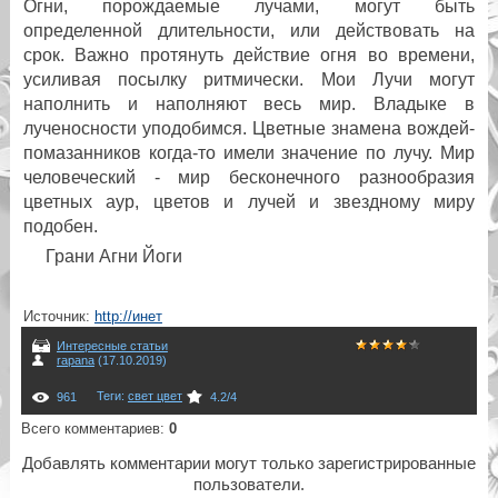
Огни, порождаемые лучами, могут быть
определенной длительности, или действовать на
срок. Важно протянуть действие огня во времени,
усиливая посылку ритмически. Мои Лучи могут
наполнить и наполняют весь мир. Владыке в
лученосности уподобимся. Цветные знамена вождей-
помазанников когда-то имели значение по лучу. Мир
человеческий - мир бесконечного разнообразия
цветных аур, цветов и лучей и звездному миру
подобен.
Грани Агни Йоги
Источник
:
http://инет
Интересные статьи
rapana
(17.10.2019)
Теги
:
свет цвет
961
4.2
/
4
Всего комментариев
:
0
Добавлять комментарии могут только зарегистрированные
пользователи.