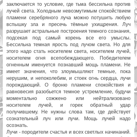
заключается то условие, где тьма бессильна против
лучей света. Холодным невозмутимым спокойствием
пламени серебряного луча можно потушить любую
вспышку зла и пресечь тёмные ухищрения. Луч
разрушает астральные построения темного сознания,
подсекая под самый корень все его умыслы.
Бессильна темная ярость под лучом света. Но для
этого надо стать носителем света, носителем лучей,
носителем огня всепобеждающего. Победителем
огненным именуется познавший мощь пламени. Не
имеет значения, что злоумышляют темные, пока
нерушим, и непоколебим, и стоек огнь сердца, лучи
порождающий. О броню пламени спокойствия и
равновесия разобьется темное устремление, будучи
моментально сожжено или нейтрализовано
носителем лучей, и горек обратный удар
получившему. Не нужны слова там, где действует
сознательный луч или лучи. Мощь лучей надо
осознать.
Лучи - породители счастья и всех светлых начинаний.