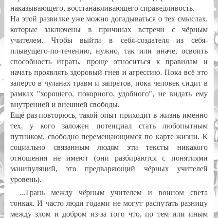
наказывающего, восстанавливающего справедливость.
На этой развилке уже можно догадываться о тех смыслах,
которые заключены в причинах встречи с чёрным
учителем. Чтобы выйти в себя-создателя из себя-
плывущего-по-течению, нужно, так или иначе, освоить
способность играть, проще относиться к правилам и
начать проявлять здоровый гнев и агрессию. Пока всё это
заперто в чуланах травм и запретов, пока человек сидит в
рамках "хорошего, покорного, удобного", не видать ему
внутренней и внешней свободы.
Ещё раз повторюсь, такой опыт приходит в жизнь именно
тех, у кого заложен потенциал стать любопытным
путником, свободно перемещающимся по карте жизни. К
социально связанным людям эти тексты никакого
отношения не имеют (они разбираются с понятиями
манипуляций, это предваряющий чёрных учителей
уровень).
...Грань между чёрным учителем и воином света
тонкая. И часто люди годами не могут распутать разницу
между злом и добром из-за того что, по тем или иным