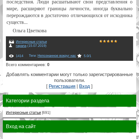
последствия. Люди расшатывают свои представления о
мире, расширяют границы личности, иногда буквально
перерождаются в достаточно отличающихся от исходника
существ...
Ольга Цветкова
Интересные статьи
rapana
(15.07.2019)
Теги
:
Непознанное вокруг нас
1414
5.0
/
1
Всего комментариев
:
0
Добавлять комментарии могут только зарегистрированные
пользователи.
[
Регистрация
|
Вход
]
Категории раздела
Интересные статьи
[691]
Вход на сайт