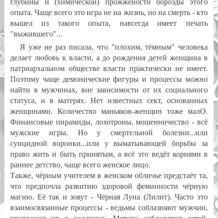
глубины и (химической) прожжёности борозды этого
опыта. Чаще всего это игра не на жизнь, но на смерть - кто
вышел из такого опыта, навсегда имеет печать
"выжившего"...
Я уже не раз писала, что "плохим, тёмным" человека
делает любовь к власти, а до рождения детей женщина в
патриархальном обществе власти практически не имеет.
Поэтому чаще демонические фигуры и процессы можно
найти в мужчинах, вне зависимости от их социального
статуса, и в матерях. Нет известных сект, основанных
женщинами. Количество маньяков-женщин тоже малО.
Финансовые пирамиды, лохотроны, мошенничество - всё
мужские игры. Но у смертельной болезни...или
суицидной воронки...или у выматывающей борьбы за
право жить и быть принятым, а всё это ведёт корнями в
раннее детство, чаще всего женское лицо.
Также, чёрным учителем в женском обличье предстаёт та,
что предпочла развитию здоровой феминности чёрную
магию. Её так и зовут - Чёрная Луна (Лилит). Часто это
взаимосвязанные процессы - ведьмы соблазняют мужчин,