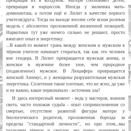
превращая их в колдунов. Матери соблазняют детей,
превращая в нарциссов. Иногда у мальчика мать-
доминантша, а потом ещё и Лилит в качестве первого
учителя/друга. Тогда на выходе вполне себе ясная ролевая
модель с абсолютно проложенной жизненной позицией.
Наркотики тут уже ничего сильно не решают, просто
вжигают опыт в энергетику.
...В какой-то момент грань между женским и мужским в
чёрном учителе начинает стираться, так как это человек
вне гендера. В Лилит превращается мужская анима, и
женское в мужчине более злое, чем природное
(подавленное) мужское. В Люцифера превращается
женский Анимус, и у женщины разрушительная мужская
энергетика. Сплетения такие плотные, что не ясно, да уже
и не важно, какое первоначало - источник зла?
И здесь интересный момент - ведь у мастеров, воинов
света, часто похожая судьба - опыт соприкосновения со
смертью, отсутствие развитой фигуры матери у
биологического родителя, проложенная борозда за
пределы "стандартной личности", но при этом...мы
разделяем тёмное и светлое, мы точно понимаем и