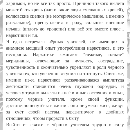
харизмой, но не всё так просто. Причиной такого вылета
может быть кровь (часто такие люди смешанных кровей),
колдовские сцепки (не эзотерическое мышление, а именно
ритуальное), преступления в роду, сильные внешние
изъяны (вплоть до уродства) или всё это вместе плюс...
наркотики и т.д.
Я едва встречала чёрных учителей, не имеющих в
анамнезе мощный опыт употребления наркотиков, и это
неспроста. Наркотики сжигают "нежные, тонкие"
меридианы, отвечающие за чуткость, сострадание,
чувственность и окончательно укрепляют в роли чёрного
учителя тех, кто уверенно вступил на этот путь. Опять же,
именно из-за наркотиков раскачивающаяся амплитуда
жестокости становится очень глубокой бороздой, и
человеку трудно вылезти из неё в иные состояния и опыт,
поэтому чёрные учителя, кроме своей функции,
достаточно непутёвы в жизни - они не умеют жить, живут
за счёт своей паствы, паразитируют в двойных
отношениях, чтобы прорасти в быту.
Выйти из связки с чёрным учителем трудно в силу