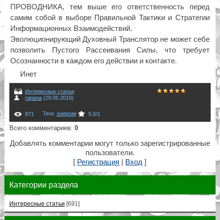
ПРОВОДНИКА, тем выше его ответственность перед
самим собой в выборе Правильной Тактики и Стратегии
Информационных Взаимодействий.
Эволюционирующий Духовный Транслятор не может себе
позволить Пустого Рассеивания Силы, что требует
Осознанности в каждом его действии и контакте.
Инет
Интересные статьи
rapana
(29.06.2019)
Теги
:
энергии
871
5.0
/
1
Всего комментариев
:
0
Добавлять комментарии могут только зарегистрированные
пользователи.
[
Регистрация
|
Вход
]
Категории раздела
Интересные статьи
[691]