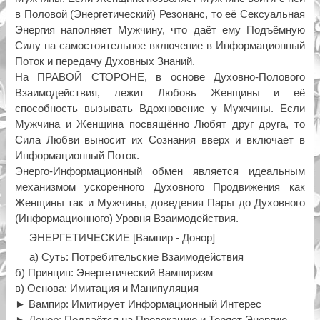
в Половой (Энергетический) Резонанс, то её Сексуальная
Энергия наполняет Мужчину, что даёт ему Подъёмную
Силу на самостоятельное включение в Информационный
Поток и передачу Духовных Знаний.
На ПРАВОЙ СТОРОНЕ, в основе Духовно-Полового
Взаимодействия, лежит Любовь Женщины и её
способность вызывать Вдохновение у Мужчины. Если
Мужчина и Женщина посвящённо Любят друг друга, то
Сила Любви выносит их Сознания вверх и включает в
Информационный Поток.
Энерго-Информационный обмен является идеальным
механизмом ускоренного Духовного Продвижения как
Женщины так и Мужчины, доведения Пары до Духовного
(Информационного) Уровня Взаимодействия.
ЭНЕРГЕТИЧЕСКИЕ [Вампир - Донор]
а) Суть: Потребительские Взаимодействия
б) Принцип: Энергетический Вампиризм
в) Основа: Имитация и Манипуляция
► Вампир: Имитирует Информационный Интерес
► Донор: Поддаётся на Провокацию и Теряет Энергию