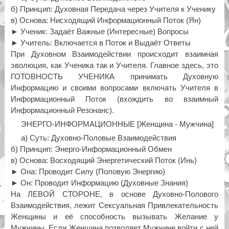
б) Принцип: Духовная Передача через Учителя к Ученику
в) Основа: Нисходящий Информационный Поток (Ян)
► Ученик: Задаёт Важные (Интересные) Вопросы
► Учитель: Включается в Поток и Выдаёт Ответы
При Духовном Взаимодействии происходит взаимная
эволюция, как Ученика так и Учителя. Главное здесь, это
ГОТОВНОСТЬ УЧЕНИКА принимать Духовную
Информацию и своими вопросами включать Учителя в
Информационный Поток (вхождить во взаимный
Информационный Резонанс).
ЭНЕРГО-ИНФОРМАЦИОННЫЕ [Женщина - Мужчина]
а) Суть: Духовно-Половые Взаимодействия
б) Принцип: Энерго-Информационный Обмен
в) Основа: Восходящий Энергетический Поток (Инь)
► Она: Проводит Силу (Половую Энергию)
► Он: Проводит Информацию (Духовные Знания)
На ЛЕВОЙ СТОРОНЕ, в основе Духовно-Полового
Взаимодействия, лежит Сексуальная Привлекательность
Женщины и её способность вызывать Желание у
Мужчины. Если Женщина позволяет Мужчине войти с ней