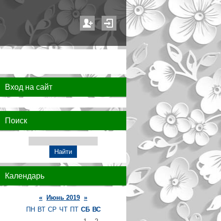
Вход на сайт
Поиск
Календарь
«
Июнь 2019
»
ПН
ВТ
СР
ЧТ
ПТ
СБ
ВС