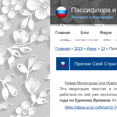
Пассифлора и 
Эзотерика и Мироздание
Главная
Блог
Форум
Главная
»
2019
»
Июнь
»
13
» Прог
Прогони Свой Страх
Новая Медитация для Новог
Эта медитация простая и оч
работали по ней уже нескольк
года по Единому Времени.
Кт
https://absa.ucoz.ru/forum/3-7