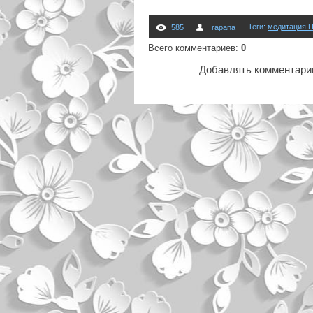
Теги
:
медитация
585
rapana
Всего комментариев
:
0
Добавлять комментарии