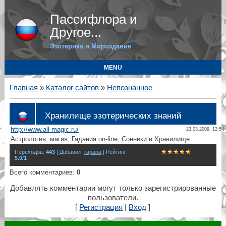
Пассифлора и
Другое...
Эзотерика и Мироздание
MENU
Главная
»
Каталог сайтов
»
Непознанное
Хранилище эзотерических знаний
http://www.all-magic.ru/
23.03.2009, 12:54
Астрология, магия, Гадания on-line, Сонники в Хранилище
Переходов
:
443
|
Добавил
:
rapana
|
Рейтинг
:
5.0
/
1
Всего комментариев
:
0
Добавлять комментарии могут только зарегистрированные
пользователи.
[
Регистрация
|
Вход
]