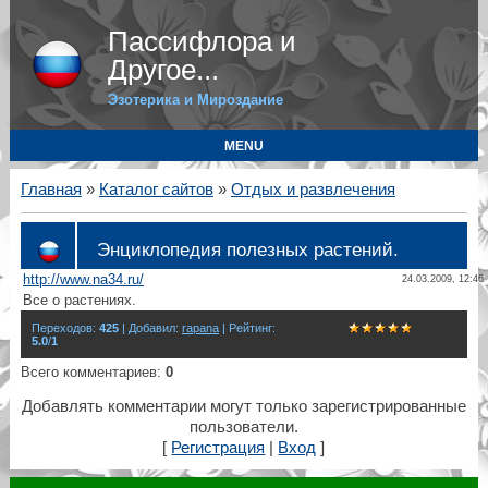
Пассифлора и
Другое...
Эзотерика и Мироздание
MENU
Главная
»
Каталог сайтов
»
Отдых и развлечения
Энциклопедия полезных растений.
http://www.na34.ru/
24.03.2009, 12:46
Все о растениях.
Переходов
:
425
|
Добавил
:
rapana
|
Рейтинг
:
5.0
/
1
Всего комментариев
:
0
Добавлять комментарии могут только зарегистрированные
пользователи.
[
Регистрация
|
Вход
]