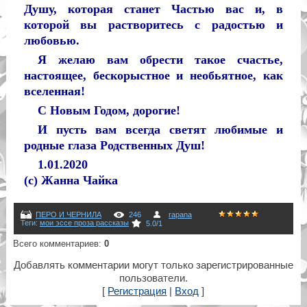
Душу, которая станет Частью вас и, в
которой вы растворитесь с радостью и
любовью.
Я желаю вам обрести такое счастье,
настоящее, бескорыстное и необьятное, как
вселенная!
С Новым Годом, дорогие!
И пусть вам всегда светят любимые и
родные глаза Родственных Душ!
1.01.2020
(с) Жанна Чайка
ПЕРО И ЧЕРНИЛА
246
rapana
Теги
:
мои эссе проза рассказы
5.0
/
1
Всего комментариев
:
0
Добавлять комментарии могут только зарегистрированные
пользователи.
[
Регистрация
|
Вход
]