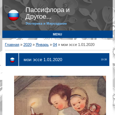
Пассифлора и
Другое...
Эзотерика и Мироздание
MENU
Главная
»
2020
»
Январь
»
04
» мои эссе 1.01.2020
мои эссе 1.01.2020
19:38